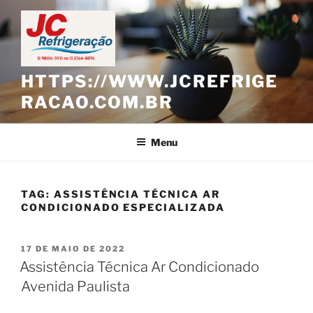
Pular
para
o
conteúdo
HTTPS://WWW.JCREFRIGE
RACAO.COM.BR
Menu
TAG:
ASSISTÊNCIA TÉCNICA AR
CONDICIONADO ESPECIALIZADA
PUBLICADO
17 DE MAIO DE 2022
EM
Assistência Técnica Ar Condicionado
Avenida Paulista