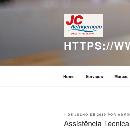
Pular
para
o
conteúdo
HTTPS://
Home
Serviços
Marcas 
PUBLICADO
4 DE JULHO DE 2019
POR
ADMI
EM
Assistência Técnica