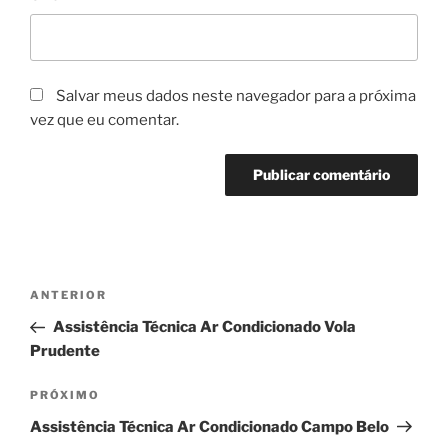
Salvar meus dados neste navegador para a próxima
vez que eu comentar.
Navegação
Post
ANTERIOR
de
anterior
Assistência Técnica Ar Condicionado Vola
Post
Prudente
Próximo
PRÓXIMO
post
Assistência Técnica Ar Condicionado Campo Belo