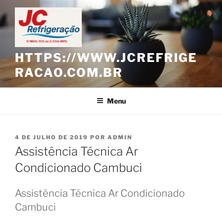
Pular
para
o
conteúdo
HTTPS://WWW.JCREFRIGE
RACAO.COM.BR
Menu
PUBLICADO
4 DE JULHO DE 2019
POR
ADMIN
EM
Assistência Técnica Ar
Condicionado Cambuci
Assistência Técnica Ar Condicionado
Cambuci