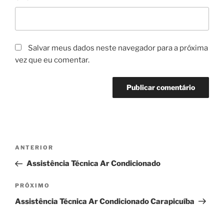
Salvar meus dados neste navegador para a próxima
vez que eu comentar.
Navegação
Post
ANTERIOR
de
anterior
Assistência Técnica Ar Condicionado
Post
Próximo
PRÓXIMO
post
Assistência Técnica Ar Condicionado Carapicuíba