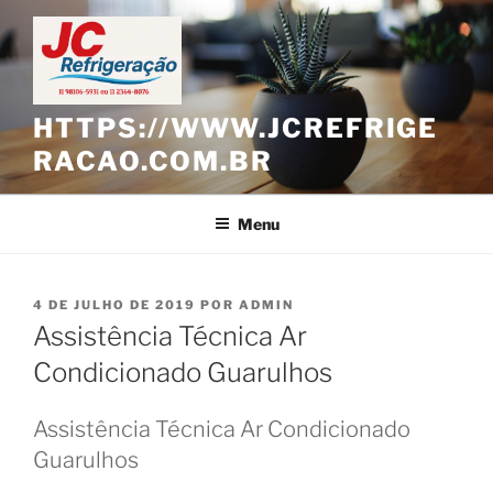
Pular
para
o
conteúdo
HTTPS://WWW.JCREFRIGE
RACAO.COM.BR
Menu
PUBLICADO
4 DE JULHO DE 2019
POR
ADMIN
EM
Assistência Técnica Ar
Condicionado Guarulhos
Assistência Técnica Ar Condicionado
Guarulhos