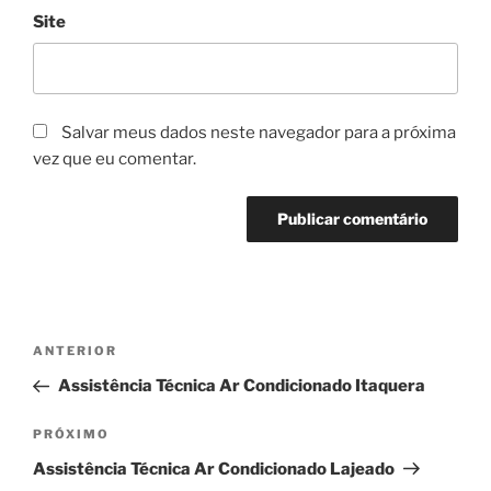
Site
Salvar meus dados neste navegador para a próxima
vez que eu comentar.
Navegação
Post
ANTERIOR
de
anterior
Assistência Técnica Ar Condicionado Itaquera
Post
Próximo
PRÓXIMO
post
Assistência Técnica Ar Condicionado Lajeado