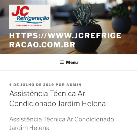
Pular
para
o
conteúdo
HTTPS://WWW.JCREFRIGE
RACAO.COM.BR
Menu
PUBLICADO
4 DE JULHO DE 2019
POR
ADMIN
EM
Assistência Técnica Ar
Condicionado Jardim Helena
Assistência Técnica Ar Condicionado
Jardim Helena