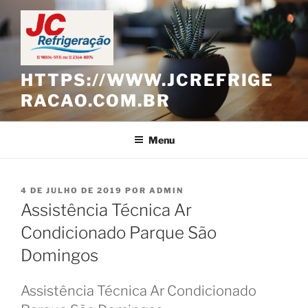
Pular
para
o
conteúdo
HTTPS://WWW.JCREFRIGE
RACAO.COM.BR
Menu
PUBLICADO
4 DE JULHO DE 2019
POR
ADMIN
EM
Assistência Técnica Ar
Condicionado Parque São
Domingos
Assistência Técnica Ar Condicionado