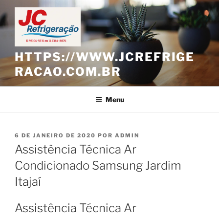
Pular
para
o
conteúdo
HTTPS://WWW.JCREFRIGE
RACAO.COM.BR
Menu
PUBLICADO
6 DE JANEIRO DE 2020
POR
ADMIN
EM
Assistência Técnica Ar
Condicionado Samsung Jardim
Itajaí
Assistência Técnica Ar