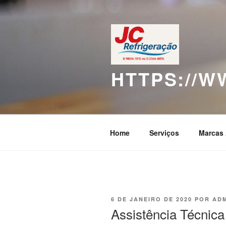
Pular
para
o
conteúdo
HTTPS://
Home
Serviços
Marcas 
PUBLICADO
6 DE JANEIRO DE 2020
POR
AD
EM
Assistência Técnic