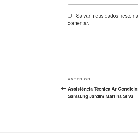
Salvar meus dados neste na
comentar.
Navegação
Post
ANTERIOR
de
anterior
Assistência Técnica Ar Condici
Samsung Jardim Martins Silva
Post