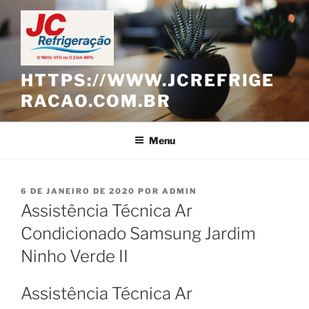
Pular
para
o
conteúdo
HTTPS://WWW.JCREFRIGE
RACAO.COM.BR
Menu
PUBLICADO
6 DE JANEIRO DE 2020
POR
ADMIN
EM
Assistência Técnica Ar
Condicionado Samsung Jardim
Ninho Verde II
Assistência Técnica Ar