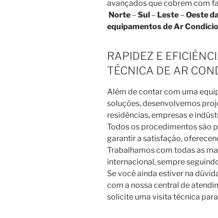
avançados que cobrem com fac
Norte
–
Sul
–
Leste
–
Oeste da
equipamentos de Ar Condici
RAPIDEZ E EFICIÊNC
TÉCNICA DE AR COND
Além de contar com uma equip
soluções, desenvolvemos proje
residências, empresas e indústr
Todos os procedimentos são p
garantir a satisfação, oferece
Trabalhamos com todas as ma
internacional, sempre seguind
Se você ainda estiver na dúvid
com a nossa central de atendim
solicite uma visita técnica par