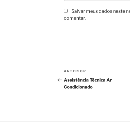
Salvar meus dados neste n
comentar.
Navegação
Post
ANTERIOR
de
anterior
Assistência Técnica Ar
Condicionado
Post