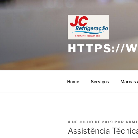
Pular
para
o
conteúdo
HTTPS://
Home
Serviços
Marcas 
PUBLICADO
4 DE JULHO DE 2019
POR
ADMI
EM
Assistência Técnic