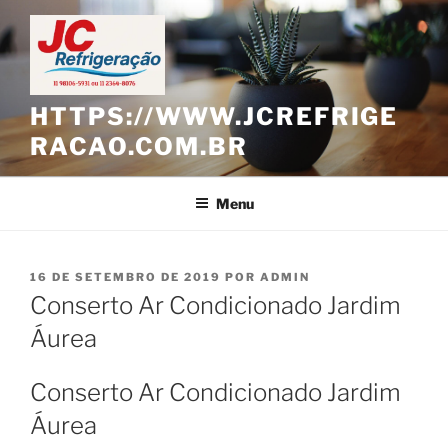
Pular
para
o
conteúdo
HTTPS://WWW.JCREFRIGE
RACAO.COM.BR
Menu
PUBLICADO
16 DE SETEMBRO DE 2019
POR
ADMIN
EM
Conserto Ar Condicionado Jardim
Áurea
Conserto Ar Condicionado Jardim
Áurea