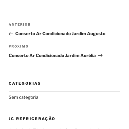
Navegação
Post
ANTERIOR
de
anterior
Conserto Ar Condicionado Jardim Augusto
Post
Próximo
PRÓXIMO
post
Conserto Ar Condicionado Jardim Aurélia
CATEGORIAS
Sem categoria
JC REFRIGERAÇÃO