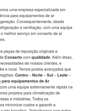
somos uma empresa especializada em
tência para equipamentos de ar
frigeração. Consequentemente, desde
frigeração e ventilação, com uma equipe
r o melhor serviço em conserto de ar
es.
e peças de reposição originais e
 de
Conserto
com
qualidade
. Além disso,
ecessidades de nossos clientes, e
ia e local. Temos postos avançados que
 regiões:
Centro
–
Norte
–
Sul
–
Leste
–
o
para equipamentos de Ar
r com uma equipe extremamente rápida na
mos projetos para climatização de
esas e indústrias. Todos os
a minimizar custos e garantir a
r custo benefício. Trabalhamos com todas