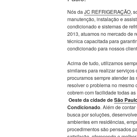
Nós da
JC REFRIGERAÇÃO
, 
manutenção, instalação e assis
condicionado e sistemas de re
2013, atuamos no mercado de re
técnica capacitada para garanti
condicionado para nossos client
Acima de tudo, utilizamos sempr
similares para realizar serviços
procuramos sempre atender às n
resolver o problema no mesmo d
cobrem com facilidade todas as
Oeste da cidade de
São Paul
Condicionado
. Além de conta
busca por soluções, desenvolve
ambientes em residências, empr
procedimentos são pensados par
satisfação, oferecendo o melho