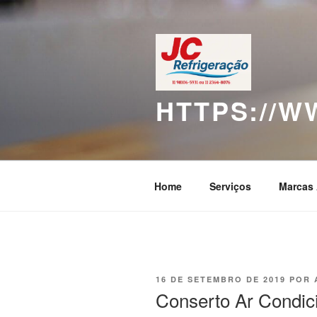
Pular
para
o
conteúdo
HTTPS://
Home
Serviços
Marcas 
PUBLICADO
16 DE SETEMBRO DE 2019
POR
EM
Conserto Ar Condic