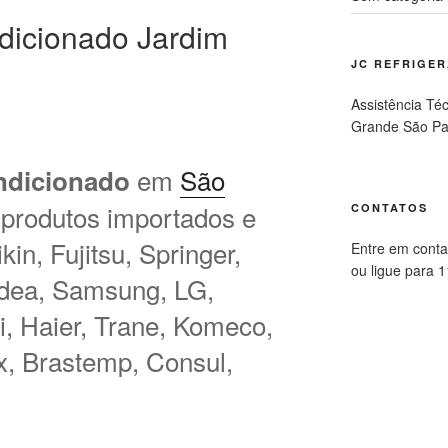
dicionado Jardim
JC REFRIGE
Assistência Té
Grande São Pa
em
São
ndicionado
 produtos importados e
CONTATOS
in, Fujitsu, Springer,
Entre em conta
ou ligue para 
idea, Samsung, LG,
hi, Haier, Trane, Komeco,
ux, Brastemp, Consul,