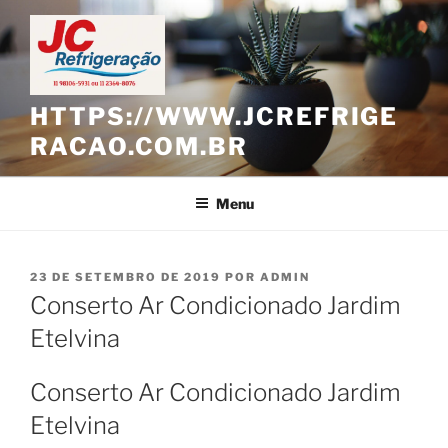
Pular
para
o
conteúdo
HTTPS://WWW.JCREFRIGE
RACAO.COM.BR
Menu
PUBLICADO
23 DE SETEMBRO DE 2019
POR
ADMIN
EM
Conserto Ar Condicionado Jardim
Etelvina
Conserto Ar Condicionado Jardim
Etelvina