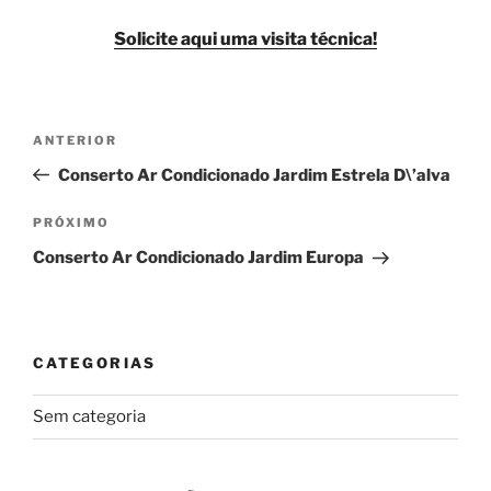
Solicite aqui uma visita técnica!
Navegação
Post
ANTERIOR
de
anterior
Conserto Ar Condicionado Jardim Estrela D\’alva
Post
Próximo
PRÓXIMO
post
Conserto Ar Condicionado Jardim Europa
CATEGORIAS
Sem categoria