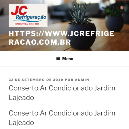
Pular
para
o
conteúdo
HTTPS://WWW.JCREFRIGE
RACAO.COM.BR
Menu
PUBLICADO
23 DE SETEMBRO DE 2019
POR
ADMIN
EM
Conserto Ar Condicionado Jardim
Lajeado
Conserto Ar Condicionado Jardim
Lajeado