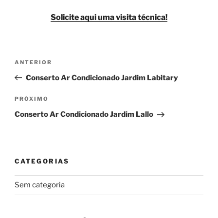
Solicite aqui uma visita técnica!
Navegação
Post
ANTERIOR
de
anterior
Conserto Ar Condicionado Jardim Labitary
Post
Próximo
PRÓXIMO
post
Conserto Ar Condicionado Jardim Lallo
CATEGORIAS
Sem categoria