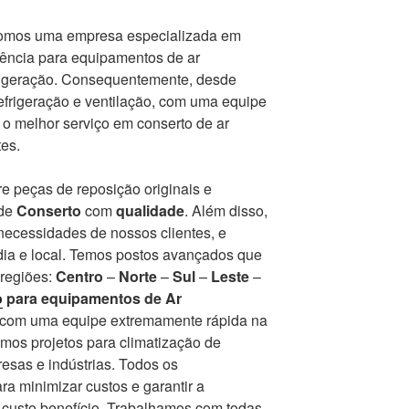
somos uma empresa especializada em
tência para equipamentos de ar
frigeração. Consequentemente, desde
frigeração e ventilação, com uma equipe
r o melhor serviço em conserto de ar
es.
e peças de reposição originais e
 de
Conserto
com
qualidade
. Além disso,
ecessidades de nossos clientes, e
ia e local. Temos postos avançados que
 regiões:
Centro
–
Norte
–
Sul
–
Leste
–
o
para equipamentos de Ar
r com uma equipe extremamente rápida na
mos projetos para climatização de
esas e indústrias. Todos os
a minimizar custos e garantir a
r custo benefício. Trabalhamos com todas