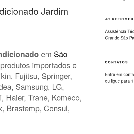
dicionado Jardim
JC REFRIGE
Assistência Té
Grande São Pa
em
São
ndicionado
 produtos importados e
CONTATOS
in, Fujitsu, Springer,
Entre em conta
ou ligue para 
idea, Samsung, LG,
hi, Haier, Trane, Komeco,
ux, Brastemp, Consul,