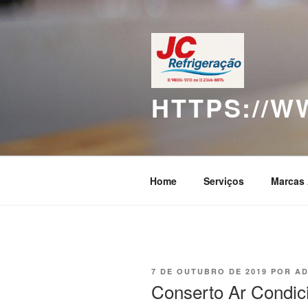
Pular
para
o
conteúdo
HTTPS://
Home
Serviços
Marcas 
PUBLICADO
7 DE OUTUBRO DE 2019
POR
AD
EM
Conserto Ar Condic