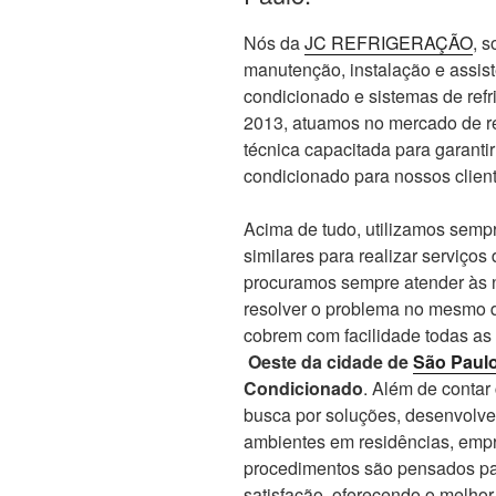
Nós da
JC REFRIGERAÇÃO
, 
manutenção, instalação e assis
condicionado e sistemas de re
2013, atuamos no mercado de re
técnica capacitada para garanti
condicionado para nossos client
Acima de tudo, utilizamos sempr
similares para realizar serviços
procuramos sempre atender às n
resolver o problema no mesmo d
cobrem com facilidade todas as
Oeste da cidade de
São Paul
Condicionado
. Além de conta
busca por soluções, desenvolve
ambientes em residências, empr
procedimentos são pensados par
satisfação, oferecendo o melho