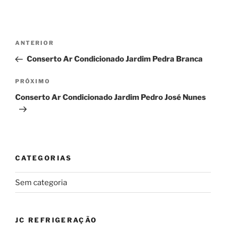
Navegação
Post
ANTERIOR
de
anterior
Conserto Ar Condicionado Jardim Pedra Branca
Post
Próximo
PRÓXIMO
post
Conserto Ar Condicionado Jardim Pedro José Nunes
CATEGORIAS
Sem categoria
JC REFRIGERAÇÃO