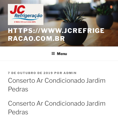
Pular
para
o
conteúdo
HTTPS://WWW.JCREFRIGE
RACAO.COM.BR
Menu
PUBLICADO
7 DE OUTUBRO DE 2019
POR
ADMIN
EM
Conserto Ar Condicionado Jardim
Pedras
Conserto Ar Condicionado Jardim
Pedras