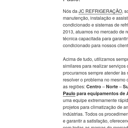
Nós da
JC REFRIGERAÇÃO
, 
manutenção, instalação e assis
condicionado e sistemas de re
2013, atuamos no mercado de re
técnica capacitada para garanti
condicionado para nossos client
Acima de tudo, utilizamos sempr
similares para realizar serviços
procuramos sempre atender às n
resolver o problema no mesmo d
as regiões:
Centro
–
Norte
–
Su
Paulo
para equipamentos de 
uma equipe extremamente rápid
projetos para climatização de 
indústrias. Todos os procedime
e garantir a satisfação, oferec
com todas as marcas do mercado