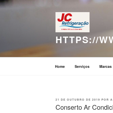
Pular
para
o
conteúdo
HTTPS://
Home
Serviços
Marcas 
PUBLICADO
21 DE OUTUBRO DE 2019
POR
A
EM
Conserto Ar Condic