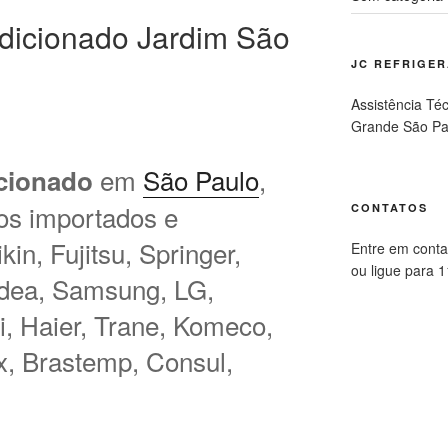
dicionado Jardim São
JC REFRIGE
Assistência Té
Grande São Pa
em
São Paulo
,
cionado
os importados e
CONTATOS
in, Fujitsu, Springer,
Entre em conta
ou ligue para 
idea, Samsung, LG,
hi, Haier, Trane, Komeco,
ux, Brastemp, Consul,