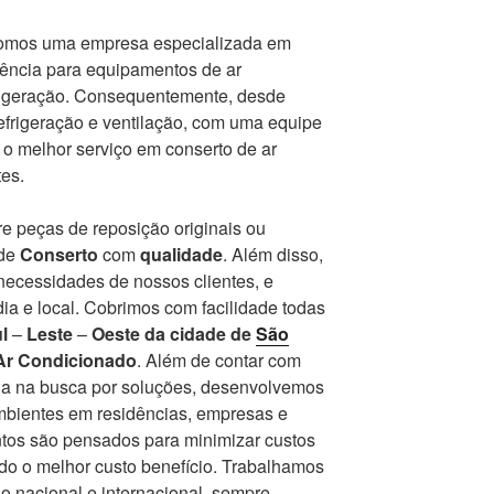
somos uma empresa especializada em
tência para equipamentos de ar
frigeração. Consequentemente, desde
frigeração e ventilação, com uma equipe
r o melhor serviço em conserto de ar
es.
e peças de reposição originais ou
 de
Conserto
com
qualidade
. Além disso,
ecessidades de nossos clientes, e
ia e local. Cobrimos com facilidade todas
l
–
Leste
–
Oeste da cidade de
São
Ar Condicionado
. Além de contar com
a na busca por soluções, desenvolvemos
ambientes em residências, empresas e
ntos são pensados para minimizar custos
endo o melhor custo benefício. Trabalhamos
 nacional e internacional, sempre