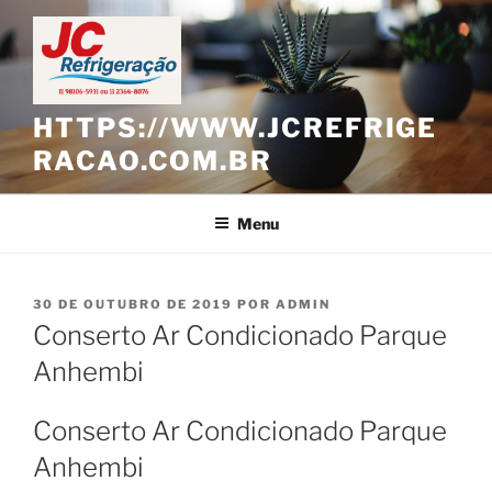
Pular
para
o
conteúdo
HTTPS://WWW.JCREFRIGE
RACAO.COM.BR
Menu
PUBLICADO
30 DE OUTUBRO DE 2019
POR
ADMIN
EM
Conserto Ar Condicionado Parque
Anhembi
Conserto Ar Condicionado Parque
Anhembi