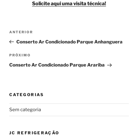
Solicite aqui uma visita técnica!
Navegação
Post
ANTERIOR
de
anterior
Conserto Ar Condicionado Parque Anhanguera
Post
Próximo
PRÓXIMO
post
Conserto Ar Condicionado Parque Arariba
CATEGORIAS
Sem categoria
JC REFRIGERAÇÃO