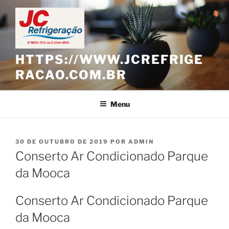
Pular
para
o
conteúdo
HTTPS://WWW.JCREFRIGE
RACAO.COM.BR
Menu
PUBLICADO
30 DE OUTUBRO DE 2019
POR
ADMIN
EM
Conserto Ar Condicionado Parque
da Mooca
Conserto Ar Condicionado Parque
da Mooca