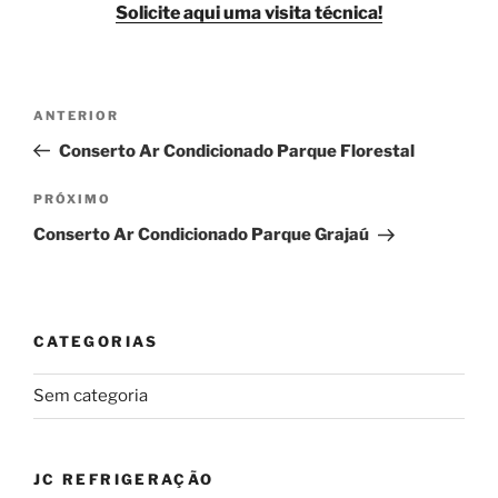
Solicite aqui uma visita técnica!
Navegação
Post
ANTERIOR
de
anterior
Conserto Ar Condicionado Parque Florestal
Post
Próximo
PRÓXIMO
post
Conserto Ar Condicionado Parque Grajaú
CATEGORIAS
Sem categoria
JC REFRIGERAÇÃO