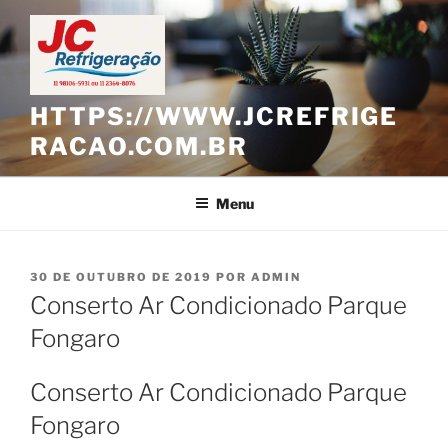
Pular
para
o
conteúdo
HTTPS://WWW.JCREFRIGE
RACAO.COM.BR
Menu
PUBLICADO
30 DE OUTUBRO DE 2019
POR
ADMIN
EM
Conserto Ar Condicionado Parque
Fongaro
Conserto Ar Condicionado Parque
Fongaro