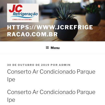
Pular
para
o
conteúdo
HTTPS://WWW.JCREFRIGE
RACAO.COM.BR
Menu
PUBLICADO
30 DE OUTUBRO DE 2019
POR
ADMIN
EM
Conserto Ar Condicionado Parque
Ipe
Conserto Ar Condicionado Parque
Ipe