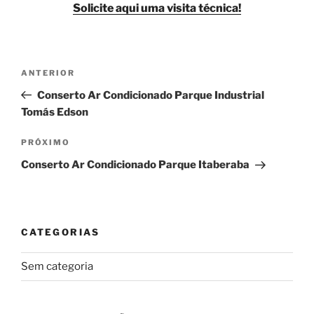
Solicite aqui uma visita técnica!
Navegação
Post
ANTERIOR
de
anterior
Conserto Ar Condicionado Parque Industrial
Post
Tomás Edson
Próximo
PRÓXIMO
post
Conserto Ar Condicionado Parque Itaberaba
CATEGORIAS
Sem categoria