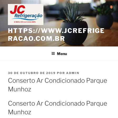
Pular
para
o
conteúdo
HTTPS://WWW.JCREFRIGE
RACAO.COM.BR
Menu
PUBLICADO
30 DE OUTUBRO DE 2019
POR
ADMIN
EM
Conserto Ar Condicionado Parque
Munhoz
Conserto Ar Condicionado Parque
Munhoz