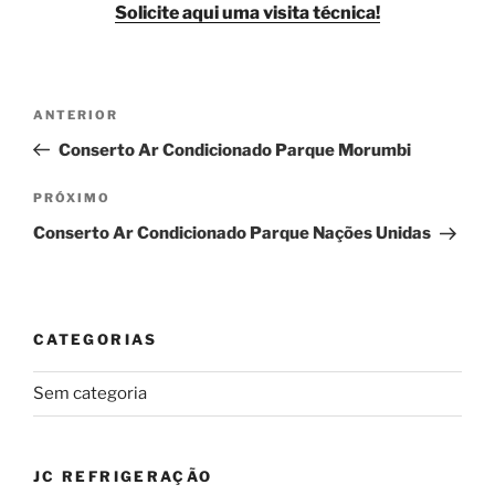
Solicite aqui uma visita técnica!
Navegação
Post
ANTERIOR
de
anterior
Conserto Ar Condicionado Parque Morumbi
Post
Próximo
PRÓXIMO
post
Conserto Ar Condicionado Parque Nações Unidas
CATEGORIAS
Sem categoria
JC REFRIGERAÇÃO