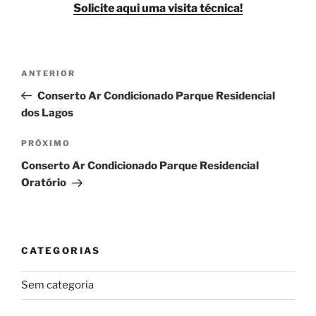
Solicite aqui uma visita técnica!
Navegação
Post
ANTERIOR
de
anterior
Conserto Ar Condicionado Parque Residencial
Post
dos Lagos
Próximo
PRÓXIMO
post
Conserto Ar Condicionado Parque Residencial
Oratório
CATEGORIAS
Sem categoria