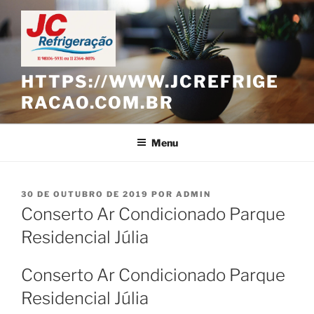
Pular
para
o
conteúdo
HTTPS://WWW.JCREFRIGE
RACAO.COM.BR
Menu
PUBLICADO
30 DE OUTUBRO DE 2019
POR
ADMIN
EM
Conserto Ar Condicionado Parque
Residencial Júlia
Conserto Ar Condicionado Parque
Residencial Júlia