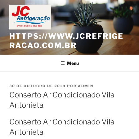
Pular
para
o
conteúdo
HTTPS://WWW.JCREFRIGE
RACAO.COM.BR
Menu
PUBLICADO
30 DE OUTUBRO DE 2019
POR
ADMIN
EM
Conserto Ar Condicionado Vila
Antonieta
Conserto Ar Condicionado Vila
Antonieta