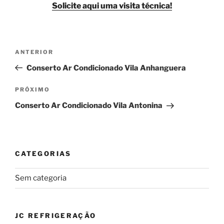
Solicite aqui uma visita técnica!
Navegação
Post
ANTERIOR
de
anterior
Conserto Ar Condicionado Vila Anhanguera
Post
Próximo
PRÓXIMO
post
Conserto Ar Condicionado Vila Antonina
CATEGORIAS
Sem categoria
JC REFRIGERAÇÃO