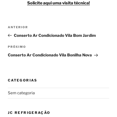
Solicite aqui uma visita técnica!
Navegação
Post
ANTERIOR
de
anterior
Conserto Ar Condicionado Vila Bom Jardim
Post
Próximo
PRÓXIMO
post
Conserto Ar Condicionado Vila Bonilha Nova
CATEGORIAS
Sem categoria
JC REFRIGERAÇÃO