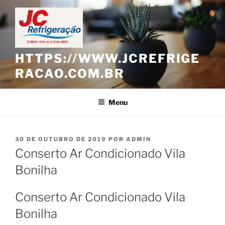
Pular
para
o
conteúdo
HTTPS://WWW.JCREFRIGE
RACAO.COM.BR
Menu
PUBLICADO
30 DE OUTUBRO DE 2019
POR
ADMIN
EM
Conserto Ar Condicionado Vila
Bonilha
Conserto Ar Condicionado Vila
Bonilha