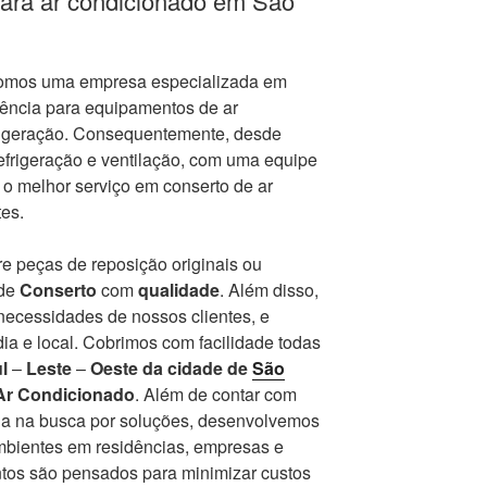
para ar condicionado em São
somos uma empresa especializada em
tência para equipamentos de ar
frigeração. Consequentemente, desde
frigeração e ventilação, com uma equipe
r o melhor serviço em conserto de ar
es.
e peças de reposição originais ou
 de
Conserto
com
qualidade
. Além disso,
ecessidades de nossos clientes, e
ia e local. Cobrimos com facilidade todas
l
–
Leste
–
Oeste da cidade de
São
Ar Condicionado
. Além de contar com
a na busca por soluções, desenvolvemos
ambientes em residências, empresas e
ntos são pensados para minimizar custos