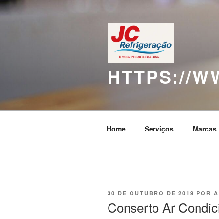
Pular
para
o
conteúdo
HTTPS://
Home
Serviços
Marcas 
PUBLICADO
30 DE OUTUBRO DE 2019
POR
A
EM
Conserto Ar Condici