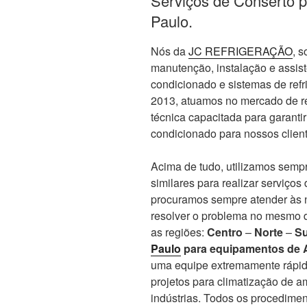
Serviços de Conserto 
Paulo.
Nós da
JC REFRIGERAÇÃO
, 
manutenção, instalação e assis
condicionado e sistemas de re
2013, atuamos no mercado de re
técnica capacitada para garanti
condicionado para nossos client
Acima de tudo, utilizamos sempr
similares para realizar serviços
procuramos sempre atender às n
resolver o problema no mesmo d
as regiões:
Centro
–
Norte
–
Su
Paulo
para equipamentos de 
uma equipe extremamente rápid
projetos para climatização de 
indústrias. Todos os procedime