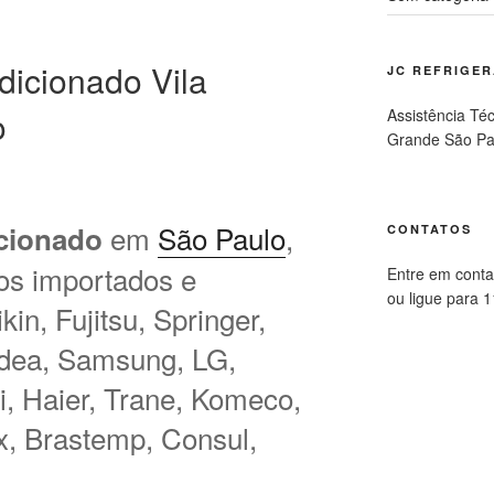
dicionado Vila
JC REFRIGE
o
Assistência Té
Grande São Pa
em
São Paulo
,
cionado
CONTATOS
os importados e
Entre em conta
ou ligue para 
in, Fujitsu, Springer,
idea, Samsung, LG,
hi, Haier, Trane, Komeco,
ux, Brastemp, Consul,