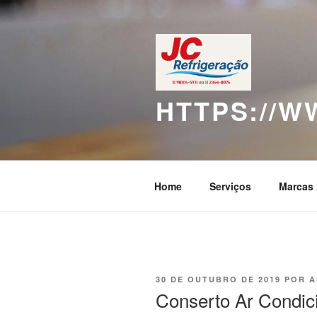
Pular
para
o
conteúdo
HTTPS://
Home
Serviços
Marcas 
PUBLICADO
30 DE OUTUBRO DE 2019
POR
A
EM
Conserto Ar Condic