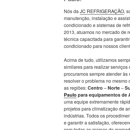
Nós da
JC REFRIGERAÇÃO
, 
manutenção, instalação e assis
condicionado e sistemas de re
2013, atuamos no mercado de re
técnica capacitada para garanti
condicionado para nossos client
Acima de tudo, utilizamos sempr
similares para realizar serviços
procuramos sempre atender às n
resolver o problema no mesmo d
as regiões:
Centro
–
Norte
–
Su
Paulo
para equipamentos de 
uma equipe extremamente rápid
projetos para climatização de 
indústrias. Todos os procedime
e garantir a satisfação, oferec
com todas as marcas do mercado