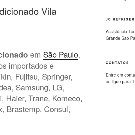
dicionado Vila
JC REFRIGE
Assistência Té
Grande São Pa
em
São Paulo
,
cionado
os importados e
CONTATOS
in, Fujitsu, Springer,
Entre em conta
ou ligue para 
idea, Samsung, LG,
hi, Haier, Trane, Komeco,
ux, Brastemp, Consul,