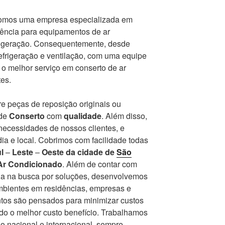
somos uma empresa especializada em
tência para equipamentos de ar
frigeração. Consequentemente, desde
frigeração e ventilação, com uma equipe
r o melhor serviço em conserto de ar
es.
e peças de reposição originais ou
 de
Conserto
com
qualidade
. Além disso,
ecessidades de nossos clientes, e
ia e local. Cobrimos com facilidade todas
l
–
Leste
–
Oeste da cidade de
São
Ar Condicionado
. Além de contar com
a na busca por soluções, desenvolvemos
ambientes em residências, empresas e
ntos são pensados para minimizar custos
endo o melhor custo benefício. Trabalhamos
 nacional e internacional, sempre