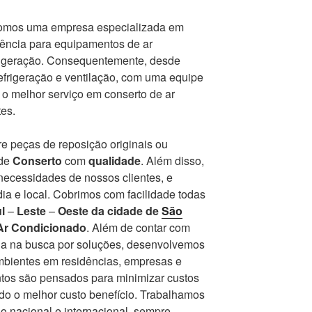
somos uma empresa especializada em
tência para equipamentos de ar
frigeração. Consequentemente, desde
frigeração e ventilação, com uma equipe
r o melhor serviço em conserto de ar
es.
e peças de reposição originais ou
 de
Conserto
com
qualidade
. Além disso,
ecessidades de nossos clientes, e
ia e local. Cobrimos com facilidade todas
l
–
Leste
–
Oeste da cidade de
São
Ar Condicionado
. Além de contar com
a na busca por soluções, desenvolvemos
ambientes em residências, empresas e
ntos são pensados para minimizar custos
endo o melhor custo benefício. Trabalhamos
 nacional e internacional, sempre