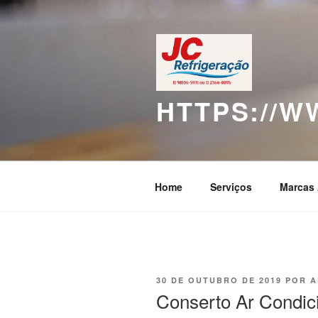
Pular
para
o
conteúdo
HTTPS://
Home
Serviços
Marcas 
PUBLICADO
30 DE OUTUBRO DE 2019
POR
A
EM
Conserto Ar Condic