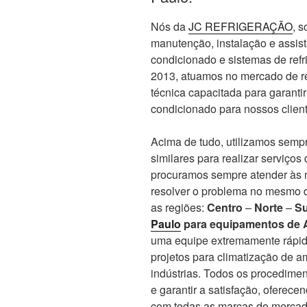
Nós da
JC REFRIGERAÇÃO
, 
manutenção, instalação e assis
condicionado e sistemas de re
2013, atuamos no mercado de re
técnica capacitada para garanti
condicionado para nossos client
Acima de tudo, utilizamos sempr
similares para realizar serviços
procuramos sempre atender às n
resolver o problema no mesmo d
as regiões:
Centro
–
Norte
–
Su
Paulo
para equipamentos de 
uma equipe extremamente rápid
projetos para climatização de 
indústrias. Todos os procedime
e garantir a satisfação, oferec
com todas as marcas do mercado