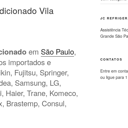
dicionado Vila
JC REFRIGE
Assistência Té
Grande São Pa
em
São Paulo
,
cionado
os importados e
CONTATOS
in, Fujitsu, Springer,
Entre em conta
ou ligue para 
idea, Samsung, LG,
hi, Haier, Trane, Komeco,
ux, Brastemp, Consul,