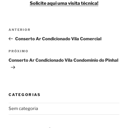
Solicite aqui uma visita técnica!
Navegação
Post
ANTERIOR
de
anterior
Conserto Ar Condicionado Vila Comercial
Post
Próximo
PRÓXIMO
post
Conserto Ar Condicionado Vila Condomínio do Pinhal
CATEGORIAS
Sem categoria