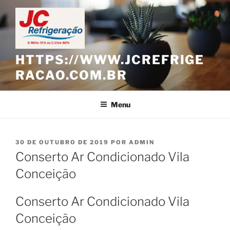
Pular
para
o
conteúdo
HTTPS://WWW.JCREFRIGE
RACAO.COM.BR
Menu
PUBLICADO
30 DE OUTUBRO DE 2019
POR
ADMIN
EM
Conserto Ar Condicionado Vila
Conceição
Conserto Ar Condicionado Vila
Conceição