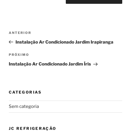
Navegação
Post
ANTERIOR
de
anterior
Instalação Ar Condicionado Jardim Irapiranga
Post
Próximo
PRÓXIMO
post
Instalação Ar Condicionado Jardim Íris
CATEGORIAS
Sem categoria
JC REFRIGERAÇÃO