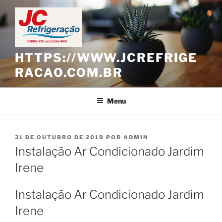
Pular
para
o
conteúdo
HTTPS://WWW.JCREFRIGE
RACAO.COM.BR
Menu
PUBLICADO
31 DE OUTUBRO DE 2019
POR
ADMIN
EM
Instalação Ar Condicionado Jardim
Irene
Instalação Ar Condicionado Jardim
Irene