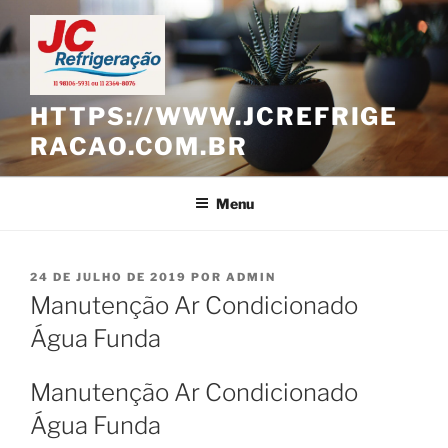
Pular
para
o
conteúdo
HTTPS://WWW.JCREFRIGE
RACAO.COM.BR
Menu
PUBLICADO
24 DE JULHO DE 2019
POR
ADMIN
EM
Manutenção Ar Condicionado
Água Funda
Manutenção Ar Condicionado
Água Funda