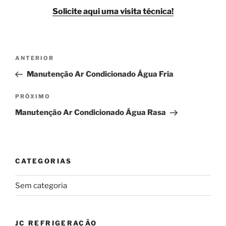
Solicite aqui uma visita técnica!
Navegação
Post
ANTERIOR
de
anterior
Manutenção Ar Condicionado Água Fria
Post
Próximo
PRÓXIMO
post
Manutenção Ar Condicionado Água Rasa
CATEGORIAS
Sem categoria
JC REFRIGERAÇÃO