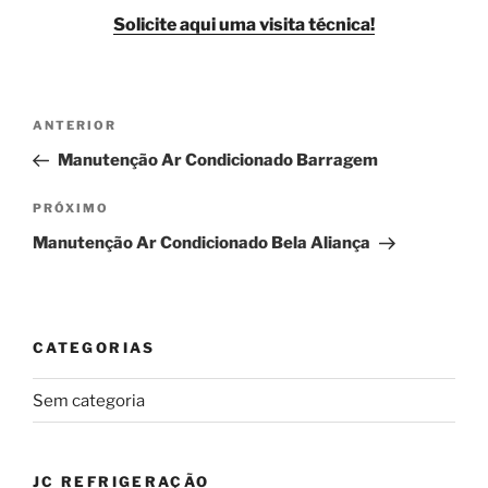
Solicite aqui uma visita técnica!
Navegação
Post
ANTERIOR
de
anterior
Manutenção Ar Condicionado Barragem
Post
Próximo
PRÓXIMO
post
Manutenção Ar Condicionado Bela Aliança
CATEGORIAS
Sem categoria
JC REFRIGERAÇÃO