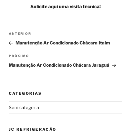
Solicite aqui uma visita técnica!
Navegação
Post
ANTERIOR
de
anterior
Manutenção Ar Condicionado Chácara Itaim
Post
Próximo
PRÓXIMO
post
Manutenção Ar Condicionado Chácara Jaraguá
CATEGORIAS
Sem categoria
JC REFRIGERAÇÃO