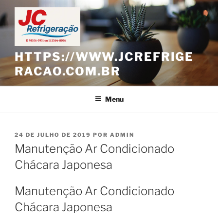
Pular
para
o
conteúdo
HTTPS://WWW.JCREFRIGE
RACAO.COM.BR
Menu
PUBLICADO
24 DE JULHO DE 2019
POR
ADMIN
EM
Manutenção Ar Condicionado
Chácara Japonesa
Manutenção Ar Condicionado
Chácara Japonesa