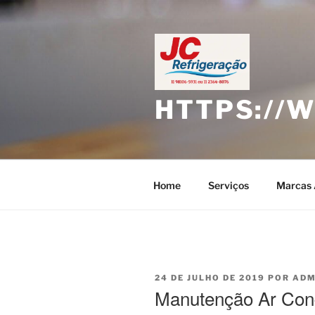
Pular
para
o
conteúdo
HTTPS://
Home
Serviços
Marcas 
PUBLICADO
24 DE JULHO DE 2019
POR
ADM
EM
Manutenção Ar Con