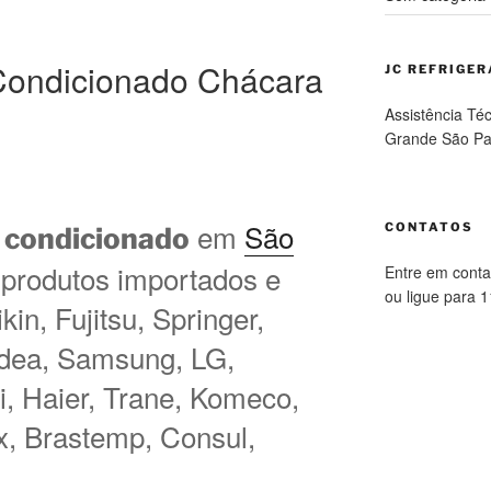
Condicionado Chácara
JC REFRIGE
Assistência Té
Grande São Pa
em
São
CONTATOS
 condicionado
 produtos importados e
Entre em conta
ou ligue para 
in, Fujitsu, Springer,
idea, Samsung, LG,
hi, Haier, Trane, Komeco,
ux, Brastemp, Consul,