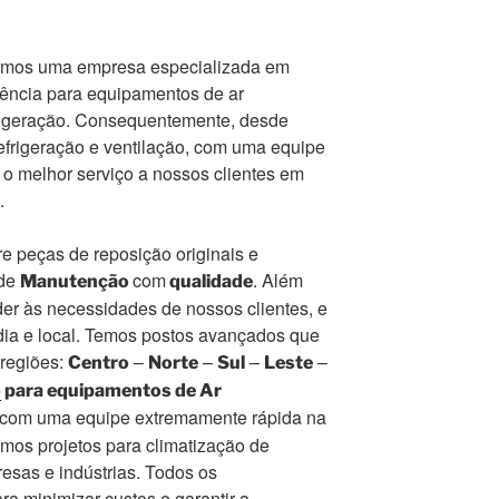
mos uma empresa especializada em
tência para equipamentos de ar
frigeração. Consequentemente, desde
frigeração e ventilação, com uma equipe
r o melhor serviço a nossos clientes em
.
e peças de reposição originais e
 de
com
. Além
Manutenção
qualidade
er às necessidades de nossos clientes, e
ia e local. Temos postos avançados que
 regiões:
–
–
–
–
Centro
Norte
Sul
Leste
o
para equipamentos de Ar
r com uma equipe extremamente rápida na
mos projetos para climatização de
esas e indústrias. Todos os
a minimizar custos e garantir a