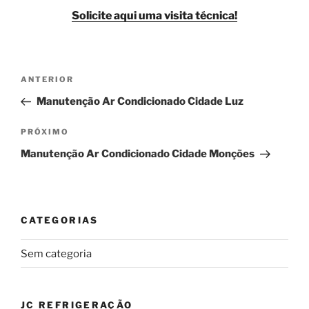
Solicite aqui uma visita técnica!
Navegação
Post
ANTERIOR
de
anterior
Manutenção Ar Condicionado Cidade Luz
Post
Próximo
PRÓXIMO
post
Manutenção Ar Condicionado Cidade Monções
CATEGORIAS
Sem categoria
JC REFRIGERAÇÃO