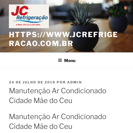
Pular
para
o
conteúdo
HTTPS://WWW.JCREFRIGE
RACAO.COM.BR
Menu
PUBLICADO
24 DE JULHO DE 2019
POR
ADMIN
EM
Manutenção Ar Condicionado
Cidade Mãe do Ceu
Manutenção Ar Condicionado
Cidade Mãe do Ceu