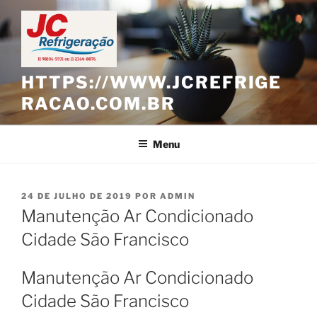
Pular
para
o
conteúdo
HTTPS://WWW.JCREFRIGE
RACAO.COM.BR
Menu
PUBLICADO
24 DE JULHO DE 2019
POR
ADMIN
EM
Manutenção Ar Condicionado
Cidade São Francisco
Manutenção Ar Condicionado
Cidade São Francisco