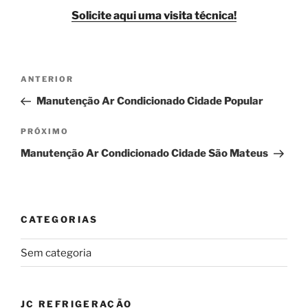
Solicite aqui uma visita técnica!
Navegação
Post
ANTERIOR
de
anterior
Manutenção Ar Condicionado Cidade Popular
Post
Próximo
PRÓXIMO
post
Manutenção Ar Condicionado Cidade São Mateus
CATEGORIAS
Sem categoria
JC REFRIGERAÇÃO