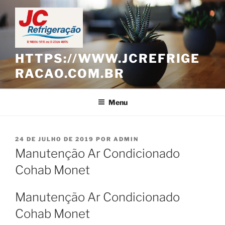
Pular
para
o
conteúdo
HTTPS://WWW.JCREFRIGE
RACAO.COM.BR
Menu
PUBLICADO
24 DE JULHO DE 2019
POR
ADMIN
EM
Manutenção Ar Condicionado
Cohab Monet
Manutenção Ar Condicionado
Cohab Monet