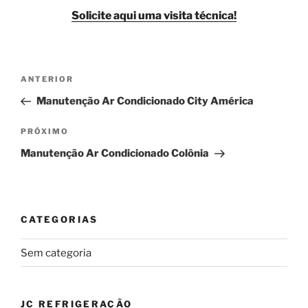
Solicite aqui uma visita técnica!
Navegação
Post
ANTERIOR
de
anterior
Manutenção Ar Condicionado City América
Post
Próximo
PRÓXIMO
post
Manutenção Ar Condicionado Colônia
CATEGORIAS
Sem categoria
JC REFRIGERAÇÃO