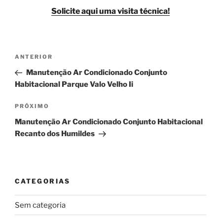
Solicite aqui uma visita técnica!
Navegação
Post
ANTERIOR
de
anterior
Manutenção Ar Condicionado Conjunto
Post
Habitacional Parque Valo Velho Ii
Próximo
PRÓXIMO
post
Manutenção Ar Condicionado Conjunto Habitacional
Recanto dos Humildes
CATEGORIAS
Sem categoria