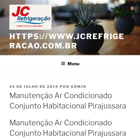
Pular
para
o
conteúdo
HTTPS://WWW.JCREFRIGE
RACAO.COM.BR
Menu
PUBLICADO
24 DE JULHO DE 2019
POR
ADMIN
EM
Manutenção Ar Condicionado
Conjunto Habitacional Pirajussara
Manutenção Ar Condicionado
Conjunto Habitacional Pirajussara