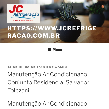
Pular
para
o
conteúdo
HTTPS://WWW.JCREFRIGE
RACAO.COM.BR
Menu
PUBLICADO
24 DE JULHO DE 2019
POR
ADMIN
EM
Manutenção Ar Condicionado
Conjunto Residencial Salvador
Tolezani
Manutenção Ar Condicionado