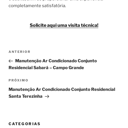
completamente satisfatória.
Solicite aqui uma visita técnica!
Navegação
Post
ANTERIOR
de
anterior
Manutenção Ar Condicionado Conjunto
Post
Residencial Sabará – Campo Grande
Próximo
PRÓXIMO
post
Manutenção Ar Condicionado Conjunto Residencial
Santa Terezinha
CATEGORIAS