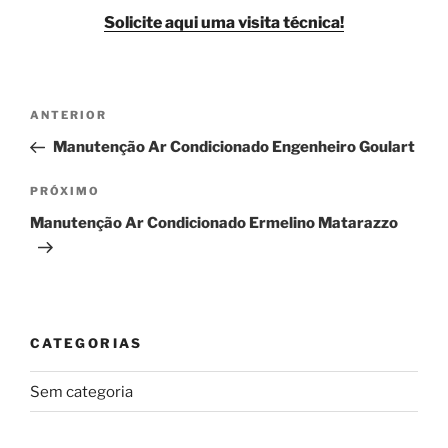
Solicite aqui uma visita técnica!
Navegação
Post
ANTERIOR
de
anterior
Manutenção Ar Condicionado Engenheiro Goulart
Post
Próximo
PRÓXIMO
post
Manutenção Ar Condicionado Ermelino Matarazzo
CATEGORIAS
Sem categoria