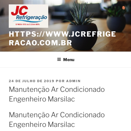
Pular
para
o
conteúdo
HTTPS://WWW.JCREFRIGE
RACAO.COM.BR
Menu
PUBLICADO
24 DE JULHO DE 2019
POR
ADMIN
EM
Manutenção Ar Condicionado
Engenheiro Marsilac
Manutenção Ar Condicionado
Engenheiro Marsilac