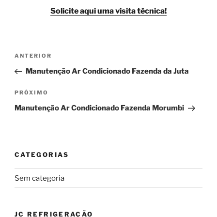
Solicite aqui uma visita técnica!
Navegação
Post
ANTERIOR
de
anterior
Manutenção Ar Condicionado Fazenda da Juta
Post
Próximo
PRÓXIMO
post
Manutenção Ar Condicionado Fazenda Morumbi
CATEGORIAS
Sem categoria
JC REFRIGERAÇÃO