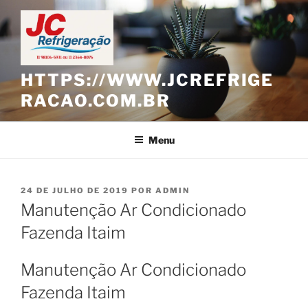
Pular
para
o
conteúdo
HTTPS://WWW.JCREFRIGE
RACAO.COM.BR
Menu
PUBLICADO
24 DE JULHO DE 2019
POR
ADMIN
EM
Manutenção Ar Condicionado
Fazenda Itaim
Manutenção Ar Condicionado
Fazenda Itaim