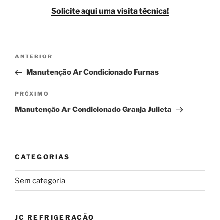
Solicite aqui uma visita técnica!
Navegação
Post
ANTERIOR
de
anterior
Manutenção Ar Condicionado Furnas
Post
Próximo
PRÓXIMO
post
Manutenção Ar Condicionado Granja Julieta
CATEGORIAS
Sem categoria
JC REFRIGERAÇÃO