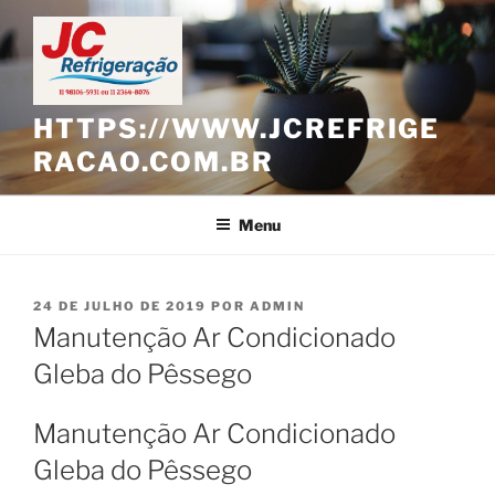
Pular
para
o
conteúdo
HTTPS://WWW.JCREFRIGE
RACAO.COM.BR
Menu
PUBLICADO
24 DE JULHO DE 2019
POR
ADMIN
EM
Manutenção Ar Condicionado
Gleba do Pêssego
Manutenção Ar Condicionado
Gleba do Pêssego