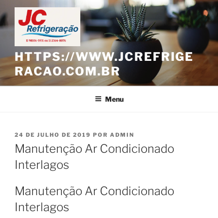
Pular
para
o
conteúdo
HTTPS://WWW.JCREFRIGE
RACAO.COM.BR
Menu
PUBLICADO
24 DE JULHO DE 2019
POR
ADMIN
EM
Manutenção Ar Condicionado
Interlagos
Manutenção Ar Condicionado
Interlagos