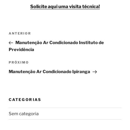
Solicite aqui uma visita técnica!
Navegação
Post
ANTERIOR
de
anterior
Manutenção Ar Condicionado Instituto de
Post
Previdência
Próximo
PRÓXIMO
post
Manutenção Ar Condicionado Ipiranga
CATEGORIAS
Sem categoria