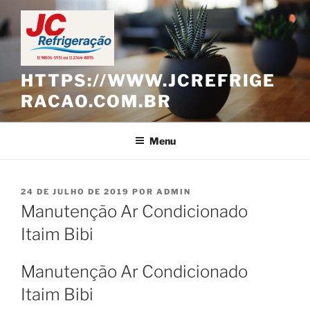
Pular
para
o
conteúdo
HTTPS://WWW.JCREFRIGE
RACAO.COM.BR
Menu
PUBLICADO
24 DE JULHO DE 2019
POR
ADMIN
EM
Manutenção Ar Condicionado
Itaim Bibi
Manutenção Ar Condicionado
Itaim Bibi