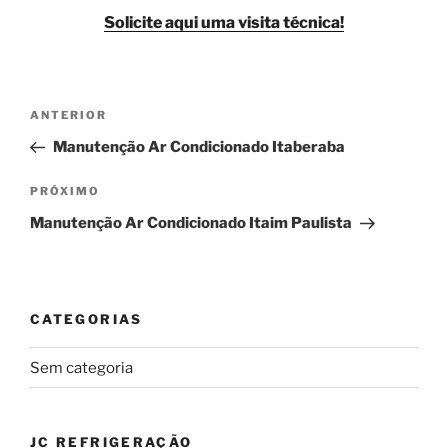
Solicite aqui uma visita técnica!
Navegação
Post
ANTERIOR
de
anterior
Manutenção Ar Condicionado Itaberaba
Post
Próximo
PRÓXIMO
post
Manutenção Ar Condicionado Itaim Paulista
CATEGORIAS
Sem categoria
JC REFRIGERAÇÃO