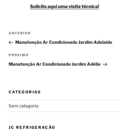
Solicite aqui uma visita técnica!
Navegação
Post
ANTERIOR
de
anterior
Manutenção Ar Condicionado Jardim Adelaide
Post
Próximo
PRÓXIMO
post
Manutenção Ar Condicionado Jardim Adélia
CATEGORIAS
Sem categoria
JC REFRIGERAÇÃO