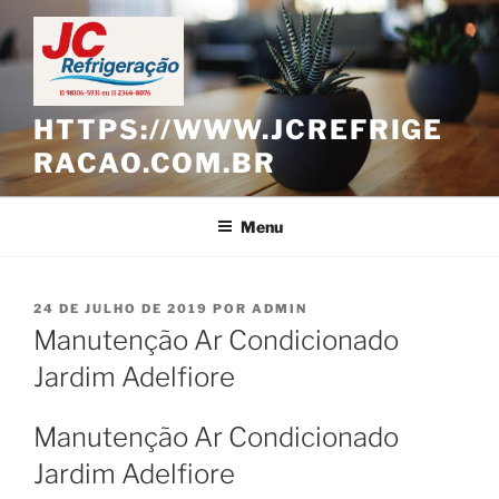
Pular
para
o
conteúdo
HTTPS://WWW.JCREFRIGE
RACAO.COM.BR
Menu
PUBLICADO
24 DE JULHO DE 2019
POR
ADMIN
EM
Manutenção Ar Condicionado
Jardim Adelfiore
Manutenção Ar Condicionado
Jardim Adelfiore