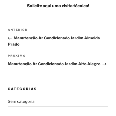
Solicite aqui uma visita técnica!
Navegação
Post
ANTERIOR
de
anterior
Manutenção Ar Condicionado Jardim Almeida
Post
Prado
Próximo
PRÓXIMO
post
Manutenção Ar Condicionado Jardim Alto Alegre
CATEGORIAS
Sem categoria