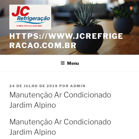
Pular
para
o
conteúdo
HTTPS://WWW.JCREFRIGE
RACAO.COM.BR
Menu
PUBLICADO
24 DE JULHO DE 2019
POR
ADMIN
EM
Manutenção Ar Condicionado
Jardim Alpino
Manutenção Ar Condicionado
Jardim Alpino