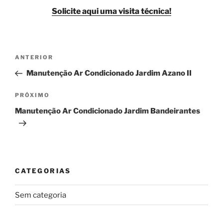
Solicite aqui uma visita técnica!
Navegação
Post
ANTERIOR
de
anterior
Manutenção Ar Condicionado Jardim Azano II
Post
Próximo
PRÓXIMO
post
Manutenção Ar Condicionado Jardim Bandeirantes
CATEGORIAS
Sem categoria