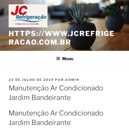
Pular
para
o
conteúdo
HTTPS://WWW.JCREFRIGE
RACAO.COM.BR
Menu
PUBLICADO
24 DE JULHO DE 2019
POR
ADMIN
EM
Manutenção Ar Condicionado
Jardim Bandeirante
Manutenção Ar Condicionado
Jardim Bandeirante