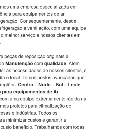
mos uma empresa especializada em
tência para equipamentos de ar
frigeração. Consequentemente, desde
frigeração e ventilação, com uma equipe
r o melhor serviço a nossos clientes em
.
e peças de reposição originais e
 de
Manutenção
com
qualidade
. Além
er às necessidades de nossos clientes, e
ia e local. Temos postos avançados que
 regiões:
Centro
–
Norte
–
Sul
–
Leste
–
o
para equipamentos de Ar
r com uma equipe extremamente rápida na
mos projetos para climatização de
esas e indústrias. Todos os
a minimizar custos e garantir a
r custo benefício. Trabalhamos com todas