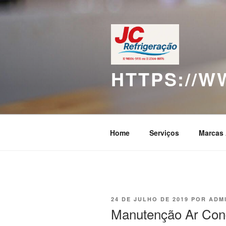
Pular
para
o
conteúdo
HTTPS://
Home
Serviços
Marcas 
PUBLICADO
24 DE JULHO DE 2019
POR
ADM
EM
Manutenção Ar Cond