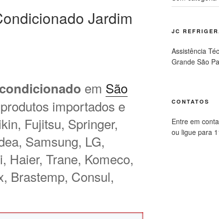
ondicionado Jardim
JC REFRIGE
Assistência Té
Grande São Pa
em
São
 condicionado
 produtos importados e
CONTATOS
in, Fujitsu, Springer,
Entre em conta
ou ligue para 
idea, Samsung, LG,
hi, Haier, Trane, Komeco,
ux, Brastemp, Consul,