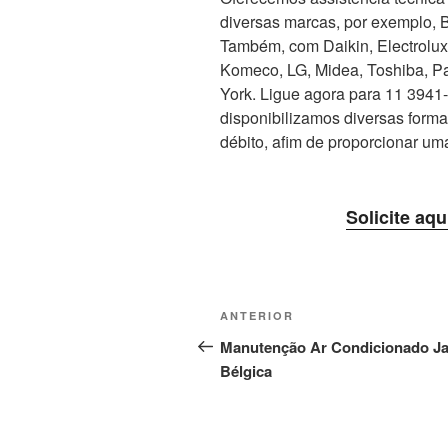
diversas marcas, por exemplo, 
Também, com Daikin, Electrolux, 
Komeco, LG, Midea, Toshiba, Pa
York. Ligue agora para 11 3941-5
disponibilizamos diversas form
débito, afim de proporcionar um
Solicite aqu
Navegação
Post
ANTERIOR
de
anterior
Manutenção Ar Condicionado J
Bélgica
Post