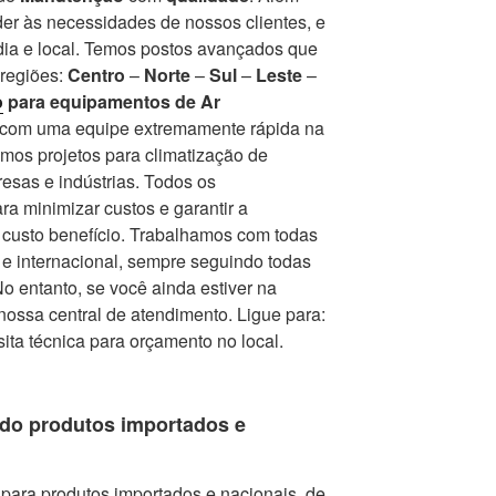
er às necessidades de nossos clientes, e
ia e local. Temos postos avançados que
 regiões:
Centro
–
Norte
–
Sul
–
Leste
–
o
para equipamentos de Ar
r com uma equipe extremamente rápida na
mos projetos para climatização de
esas e indústrias. Todos os
a minimizar custos e garantir a
r custo benefício. Trabalhamos com todas
e internacional, sempre seguindo todas
 entanto, se você ainda estiver na
nossa central de atendimento. Ligue para:
isita técnica para orçamento no local.
do produtos importados e
para produtos importados e nacionais, de