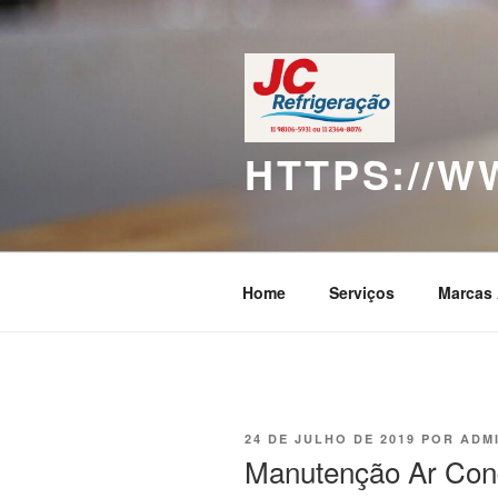
Pular
para
o
conteúdo
HTTPS://
Home
Serviços
Marcas 
PUBLICADO
24 DE JULHO DE 2019
POR
ADM
EM
Manutenção Ar Cond