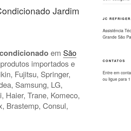
ondicionado Jardim
JC REFRIGE
Assistência Té
Grande São Pa
em
São
 condicionado
 produtos importados e
CONTATOS
in, Fujitsu, Springer,
Entre em conta
ou ligue para 
idea, Samsung, LG,
hi, Haier, Trane, Komeco,
ux, Brastemp, Consul,