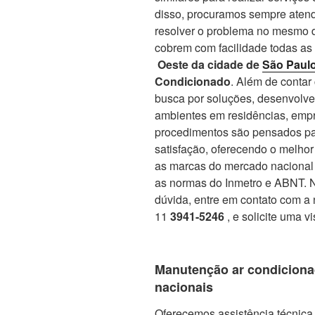
disso, procuramos sempre atend
resolver o problema no mesmo d
cobrem com facilidade todas as
Oeste da cidade de
São Paul
Condicionado
. Além de conta
busca por soluções, desenvolve
ambientes em residências, empr
procedimentos são pensados par
satisfação, oferecendo o melho
as marcas do mercado nacional 
as normas do Inmetro e ABNT. No
dúvida, entre em contato com a 
11
3941-5246
, e solicite uma v
Manutenção ar condiciona
nacionais
Oferecemos assistência técnica 