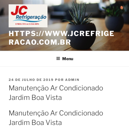
Pular
para
o
conteúdo
HTTPS://WWW.JCREFRIGE
RACAO.COM.BR
Menu
PUBLICADO
24 DE JULHO DE 2019
POR
ADMIN
EM
Manutenção Ar Condicionado
Jardim Boa Vista
Manutenção Ar Condicionado
Jardim Boa Vista