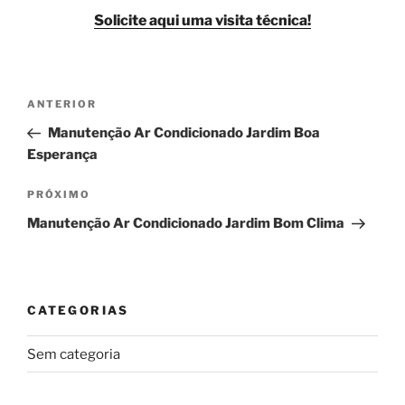
Solicite aqui uma visita técnica!
Navegação
Post
ANTERIOR
de
anterior
Manutenção Ar Condicionado Jardim Boa
Post
Esperança
Próximo
PRÓXIMO
post
Manutenção Ar Condicionado Jardim Bom Clima
CATEGORIAS
Sem categoria